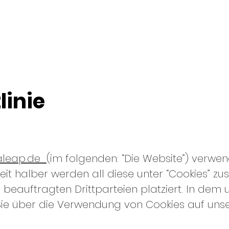
PODCAST ZUKUNFT RECHTSMARKT
linie
galeap.de
(im folgenden: “Die Website”) verwe
eit halber werden all diese unter “Cookies” 
eauftragten Drittparteien platziert. In dem
Sie über die Verwendung von Cookies auf unse