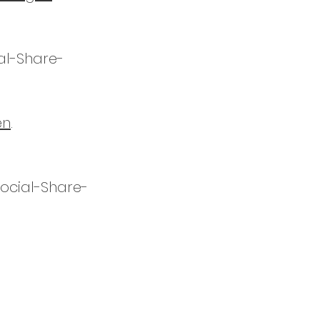
al-Share-
en
.
Social-Share-