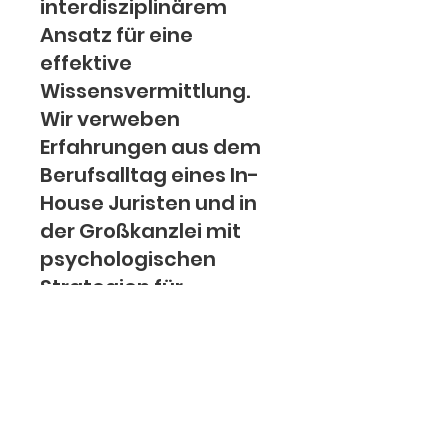
interdisziplinärem
Ansatz für eine
effektive
Wissensvermittlung.
Wir verweben
Erfahrungen aus dem
Berufsalltag eines In-
House Juristen und in
der Großkanzlei mit
psychologischen
Strategien für
praktisch umsetzbare
Lösungen.
Kontaktieren Sie uns
für ein individuelles