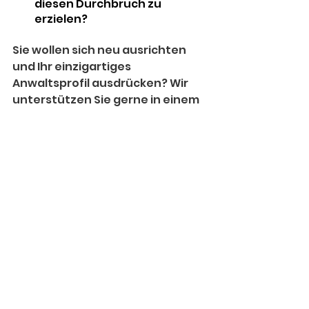
diesen Durchbruch zu 
erzielen?
Sie wollen sich neu ausrichten 
und Ihr einzigartiges 
Anwaltsprofil ausdrücken? Wir 
unterstützen Sie gerne in einem 
unserer Trainings oder 
Coachings bei der strategische
n 
Reflexion und gezielten 
Profilbildung. 
Alle ansehen
Aktuelle Beiträge